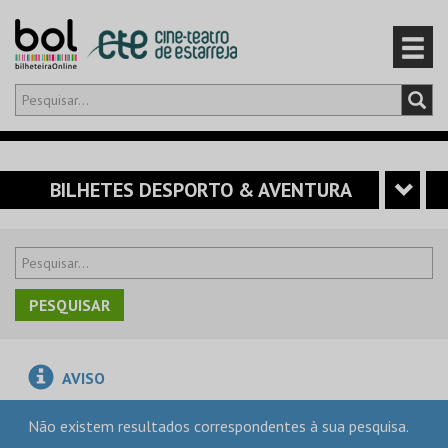
Olá,
iniciar sessão
PT
0
CARRINHO
BILHETES DESPORTO & AVENTURA
EVENTOS
CARTÕES
PRODUTOS
AVISO
Não existem resultados correspondentes à sua pesquisa.