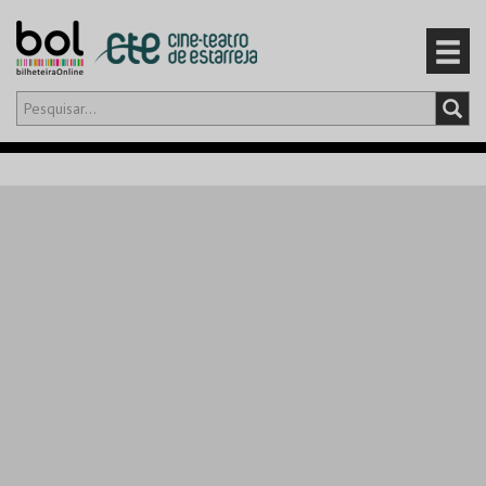
Olá,
iniciar sessão
PT
0
CARRINHO
EVENTOS
CARTÕES
PRODUTOS