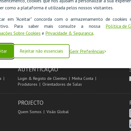
nsentimento, cookies que nos ajudam a personalizar a sua experiên
er como a plataforma é utilizada pelos nossos visitantes.
icar em "Aceitar" concorda com o armazenamento de cookies 
ositivo. Para saber mais consulte a nossa
Política de 
ações Sobre Cookies
e
Privacidade & Segurança
.
itar
Rejeitar não essenciais
Gerir Preferências
AUTENTICAÇÃO
s
Login & Registo de Clientes
Minha Conta
Produtores
Orientadores de Salas
PROJECTO
Quem Somos
Visão Global