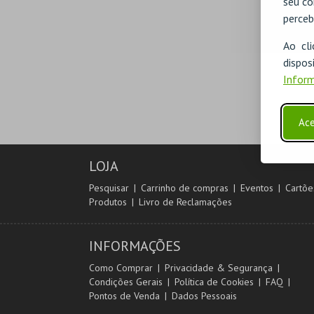
seu co
perceb
Ao cl
disp
Inform
Ace
LOJA
Pesquisar
Carrinho de compras
Eventos
Cartõe
Produtos
Livro de Reclamações
INFORMAÇÕES
Como Comprar
Privacidade & Segurança
Condições Gerais
Política de Cookies
FAQ
Pontos de Venda
Dados Pessoais