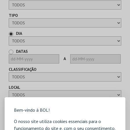
TIPO
DIA
DATAS
A
CLASSIFICAÇÃO
LOCAL
CARTÕES
Bem-vindo à BOL!
TIPO
O nosso site utiliza cookies essenciais para o
funcionamento do site e, com o seu consentimento,