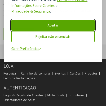
AINDA NÃO ESTOU REGISTADO
Informações Sobre Cookies
e
O registo na plataforma BOL permite-lhe acompanhar as suas
Privacidade & Segurança
.
compras na área de cliente.
Aceitar
REGISTAR
Rejeitar não essenciais
Gerir Preferências
LOJA
Pesquisar
Carrinho de compras
Eventos
Cartões
Produtos
Livro de Reclamações
AUTENTICAÇÃO
Login & Registo de Clientes
Minha Conta
Produtores
Orientadores de Salas