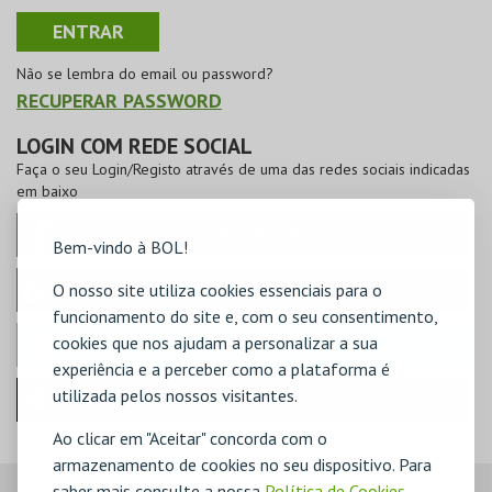
Não se lembra do email ou password?
RECUPERAR PASSWORD
LOGIN COM REDE SOCIAL
Faça o seu Login/Registo através de uma das redes sociais indicadas
em baixo
FACEBOOK
Bem-vindo à BOL!
O nosso site utiliza cookies essenciais para o
GOOGLE
funcionamento do site e, com o seu consentimento,
cookies que nos ajudam a personalizar a sua
MICROSOFT
experiência e a perceber como a plataforma é
utilizada pelos nossos visitantes.
Iniciar sessão com a Apple
Ao clicar em "Aceitar" concorda com o
armazenamento de cookies no seu dispositivo. Para
saber mais consulte a nossa
Política de Cookies
,