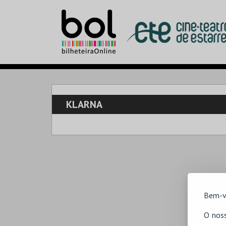
KLARNA
Bem-v
O noss