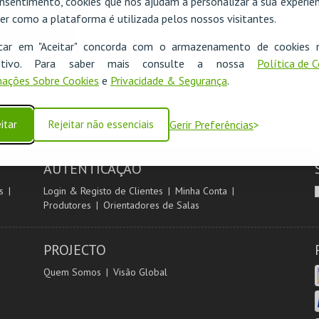
nsentimento, cookies que nos ajudam a personalizar a sua experiên
er como a plataforma é utilizada pelos nossos visitantes.
icar em "Aceitar" concorda com o armazenamento de cookies 
ositivo. Para saber mais consulte a nossa
Política de 
ações Sobre Cookies
e
Privacidade & Segurança
.
itar
Rejeitar não essenciais
Gerir Preferências
AUTENTICAÇÃO
s
Login & Registo de Clientes
Minha Conta
Produtores
Orientadores de Salas
PROJECTO
Quem Somos
Visão Global