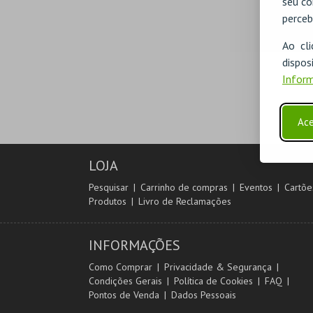
seu co
perceb
Ao cl
disp
Inform
Ace
LOJA
Pesquisar
Carrinho de compras
Eventos
Cartõe
Produtos
Livro de Reclamações
INFORMAÇÕES
Como Comprar
Privacidade & Segurança
Condições Gerais
Política de Cookies
FAQ
Pontos de Venda
Dados Pessoais